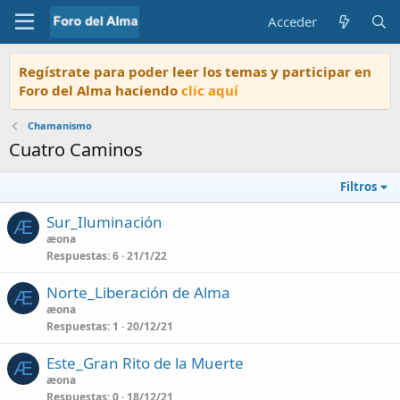
Acceder
Regístrate para poder leer los temas y participar en
Foro del Alma haciendo
clic aquí
Chamanismo
Cuatro Caminos
Filtros
Sur_Iluminación
Æ
æona
Respuestas
6
21/1/22
Norte_Liberación de Alma
Æ
æona
Respuestas
1
20/12/21
Este_Gran Rito de la Muerte
Æ
æona
Respuestas
0
18/12/21