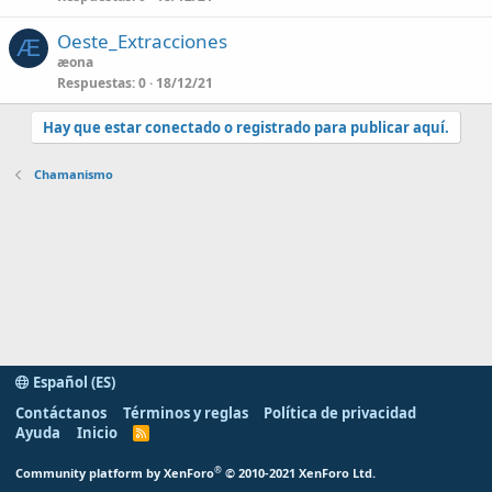
Oeste_Extracciones
Æ
æona
Respuestas
0
18/12/21
Hay que estar conectado o registrado para publicar aquí.
Chamanismo
Español (ES)
Contáctanos
Términos y reglas
Política de privacidad
Ayuda
Inicio
R
S
S
®
Community platform by XenForo
© 2010-2021 XenForo Ltd.