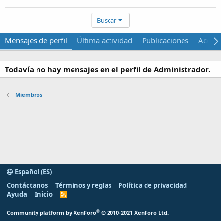
Buscar
Mensajes de perfil
Última actividad
Publicaciones
Acerca
Todavía no hay mensajes en el perfil de Administrador.
Miembros
Español (ES)
Contáctanos
Términos y reglas
Política de privacidad
Ayuda
Inicio
R
S
S
®
Community platform by XenForo
© 2010-2021 XenForo Ltd.