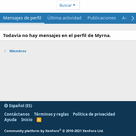
Buscar
Mensajes de perfil
Última actividad
Publicaciones
Acerca
Todavía no hay mensajes en el perfil de Myrna.
Miembros
Español (ES)
Contáctanos
Términos y reglas
Política de privacidad
Ayuda
Inicio
R
S
S
®
Community platform by XenForo
© 2010-2021 XenForo Ltd.