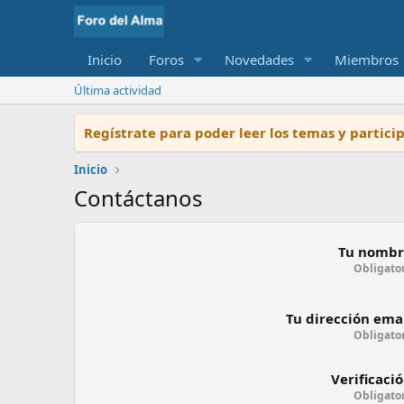
Inicio
Foros
Novedades
Miembros
Última actividad
Regístrate para poder leer los temas y partic
Inicio
Contáctanos
Tu nombr
Obligato
Tu dirección ema
Obligato
Verificaci
Obligato