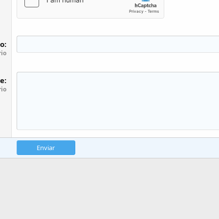
to
rio
e
rio
Enviar