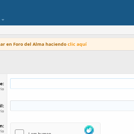
ipar en Foro del Alma haciendo
clic aquí
e
rio
il
rio
ón
rio