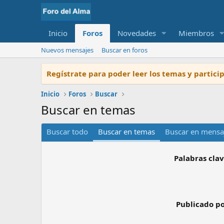
Inicio
Foros
Novedades
Miembros
Nuevos mensajes
Buscar en foros
Regístrate para poder leer los temas y partic
Inicio
Foros
Buscar
Buscar en temas
Buscar todo
Buscar en temas
Buscar en mensaj
Palabras cla
Publicado p