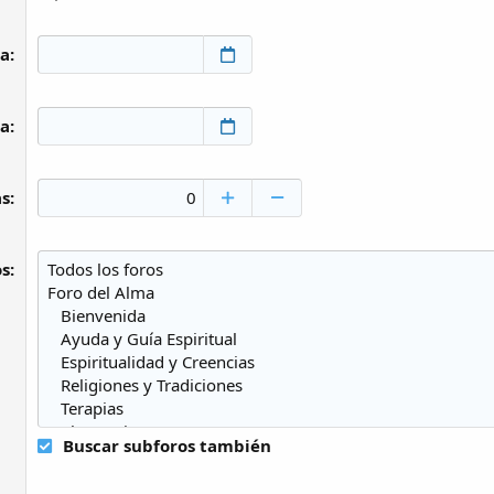
 a
 a
as
os
Buscar subforos también