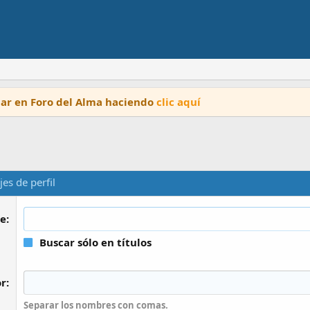
ipar en Foro del Alma haciendo
clic aquí
es de perfil
ve
Buscar sólo en títulos
or
Separar los nombres con comas.