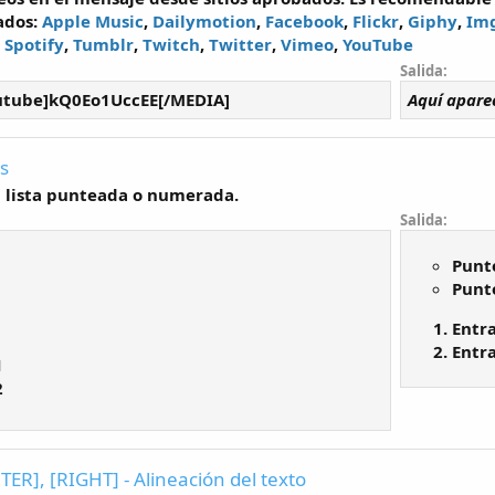
ados:
Apple Music
,
Dailymotion
,
Facebook
,
Flickr
,
Giphy
,
Im
,
Spotify
,
Tumblr
,
Twitch
,
Twitter
,
Vimeo
,
YouTube
Salida:
tube]kQ0Eo1UccEE[/MEDIA]
Aquí apare
as
 lista punteada o numerada.
Salida:
Punt
Punt
Entr
Entr
1
2
TER], [RIGHT] - Alineación del texto