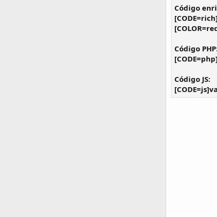
Código enr
[CODE=rich
[COLOR=red
Código PHP
[CODE=php]e
Código JS:
[CODE=js]va