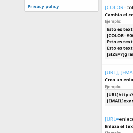
Privacy policy
[COLOR=
co
Cambia el co
Ejemplo:
Esto es tex
[COLOR=#00
Esto es te
Esto es tex
[SIZE=7]gra
[URL], [EMA
Crea un enla
Ejemplo:
[URL]http:
[EMAIL]
exa
[URL=
enlac
Enlaza el te