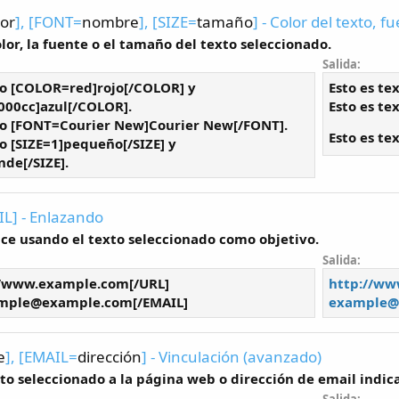
lor
], [FONT=
nombre
], [SIZE=
tamaño
] - Color del texto, 
lor, la fuente o el tamaño del texto seleccionado.
Salida:
to [COLOR=red]rojo[/COLOR] y
Esto es te
00cc]azul[/COLOR].
Esto es te
xto [FONT=Courier New]Courier New[/FONT].
Esto es te
to [SIZE=1]pequeño[/SIZE] y
nde[/SIZE].
IL] - Enlazando
ce usando el texto seleccionado como objetivo.
Salida:
//www.example.com[/URL]
http://w
mple@example.com
[/EMAIL]
example@
e
], [EMAIL=
dirección
] - Vinculación (avanzado)
xto seleccionado a la página web o dirección de email indic