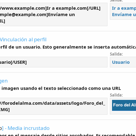
Salida:
//www.example.com]Ir a example.com[/URL]
Ir a exam
ample@example.com
]Envíame un
Envíame u
IL]
- Vinculación al perfil
erfil de un usuario. Esto generalmente se inserta automátic
Salida:
ario[/USER]
Usuario
agen
 imagen usando el texto seleccionado como una URL
Salida:
//forodelalma.com/data/assets/logo/Foro_del_
IMG]
o
] - Media incrustado
eos en el mensaje desde sitios aprobados. Es recomendable u