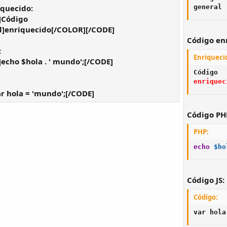
iquecido:
general
]Código
]enriquecido[/COLOR][/CODE]
Código en
:
Enriquecid
cho $hola . ' mundo';[/CODE]
enriquec
r hola = 'mundo';[/CODE]
Código PH
PHP:
echo
$ho
Código JS:
Código:
var hola