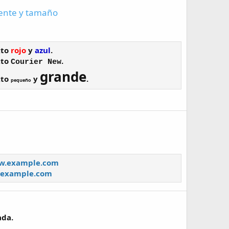
fuente y tamaño
xto
rojo
y
azul
.
xto
.
Courier New
grande
xto
y
.
pequeño
ww.example.com
example.com
ada.