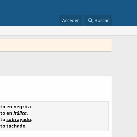
Acceder
Buscar
xto en
negrita
.
xto en
itálica
.
xto
subrayado
.
xto
tachado
.