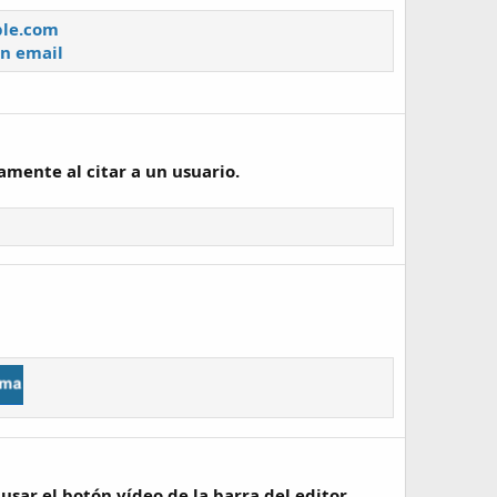
ple.com
n email
amente al citar a un usuario.
sar el botón vídeo de la barra del editor.