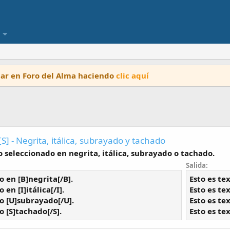
ipar en Foro del Alma haciendo
clic aquí
, [S] - Negrita, itálica, subrayado y tachado
o seleccionado en negrita, itálica, subrayado o tachado.
Salida:
o en [B]negrita[/B].
Esto es te
 en [I]itálica[/I].
Esto es te
to [U]subrayado[/U].
Esto es te
o [S]tachado[/S].
Esto es te