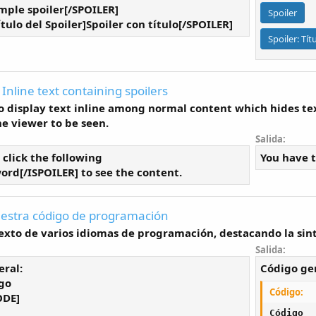
mple spoiler[/SPOILER]
Spoiler
tulo del Spoiler]Spoiler con título[/SPOILER]
Spoiler:
Tít
 Inline text containing spoilers
o display text inline among normal content which hides te
he viewer to be seen.
Salida:
 click the following
You have t
ord[/ISPOILER] to see the content.
estra código de programación
exto de varios idiomas de programación, destacando la sint
Salida:
ral:
Código ge
go
Código:
ODE]
Código
