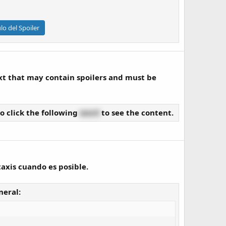
ulo del Spoiler
xt that may contain spoilers and must be
o click the following
word
to see the content.
axis cuando es posible.
neral: