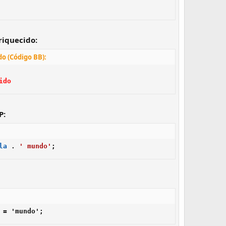
riquecido:
o (Código BB):
ido
P:
la
.
' mundo'
;
 = 'mundo';