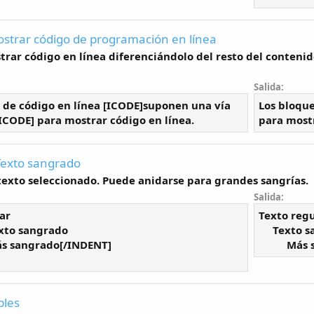
ostrar código de programación en línea
rar código en línea diferenciándolo del resto del conteni
Salida:
 de código en línea [ICODE]suponen una vía
Los bloque
CODE] para mostrar código en línea.
para mostr
Texto sangrado
texto seleccionado. Puede anidarse para grandes sangrías.
Salida:
ar
Texto reg
xto sangrado
Texto s
s sangrado[/INDENT]
Más 
bles