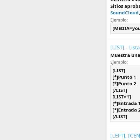
Sitios aprob
SoundCloud
Ejemplo:
[MEDIA=you
[LIST] - List
Muestra una
Ejemplo:
[LIST]
[*]Punto 1
[*]Punto 2
[/LIST]
[LIST=1]
[*]Entrada 
[*]Entrada 
[/LIST]
[LEFT], [CEN