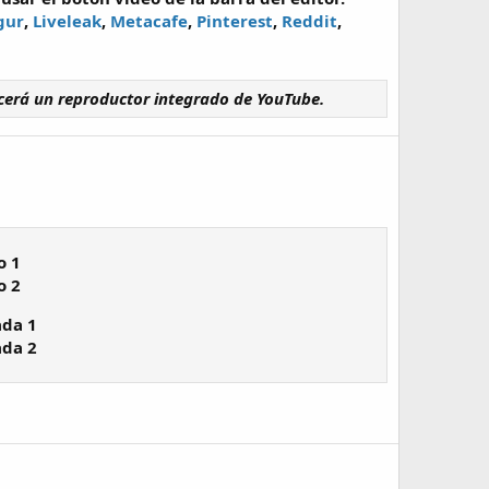
gur
,
Liveleak
,
Metacafe
,
Pinterest
,
Reddit
,
cerá un reproductor integrado de YouTube.
o 1
o 2
ada 1
ada 2