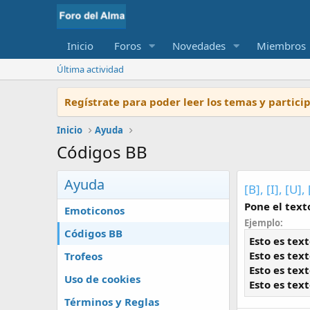
Inicio
Foros
Novedades
Miembros
Última actividad
Regístrate para poder leer los temas y partic
Inicio
Ayuda
Códigos BB
Ayuda
[B], [I], [U]
Pone el text
Emoticonos
Ejemplo:
Códigos BB
Esto es text
Esto es texto
Trofeos
Esto es tex
Uso de cookies
Esto es text
Términos y Reglas