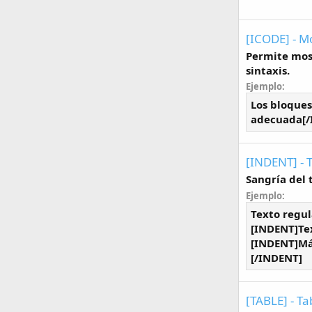
[ICODE] - M
Permite most
sintaxis.
Ejemplo:
Los bloques
adecuada[/I
[INDENT] - 
Sangría del 
Ejemplo:
Texto regul
[INDENT]Te
[INDENT]Má
[/INDENT]
[TABLE] - Ta