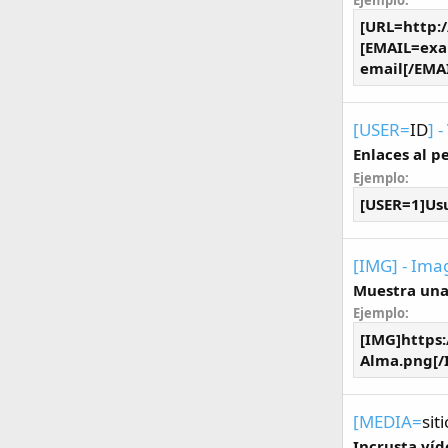
Ejemplo:
[URL=http:
[
EMAIL=ex
email[/EMA
[USER=
ID
] 
Enlaces al p
Ejemplo:
[USER=1]Usu
[IMG] - Im
Muestra una
Ejemplo:
[IMG]https:
Alma.png[/
[MEDIA=
siti
Incrusta víd