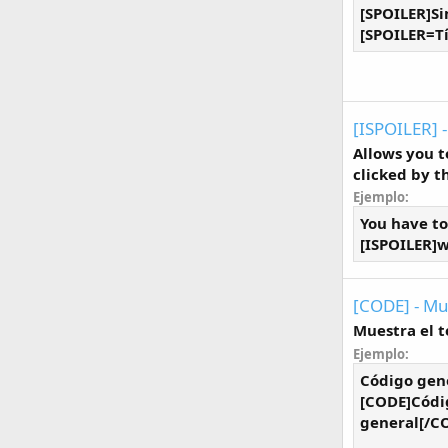
[SPOILER]Si
[SPOILER=Tí
[ISPOILER] -
Allows you t
clicked by t
Ejemplo:
You have to
[ISPOILER]w
[CODE] - Mu
Muestra el t
Ejemplo:
Código gene
[CODE]Códi
general[/C