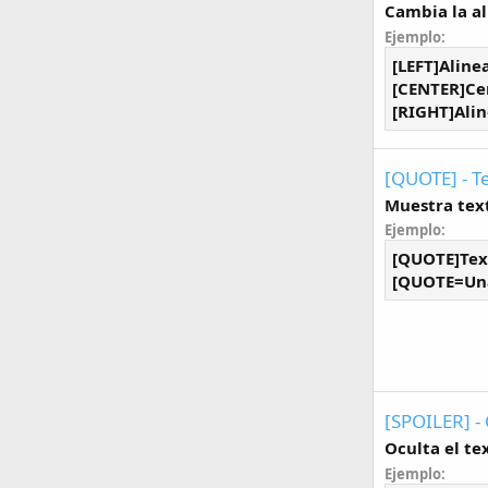
Cambia la al
Ejemplo:
[LEFT]Aline
[CENTER]Ce
[RIGHT]Alin
[QUOTE] - T
Muestra text
Ejemplo:
[QUOTE]Tex
[QUOTE=Una
[SPOILER] - 
Oculta el te
Ejemplo: